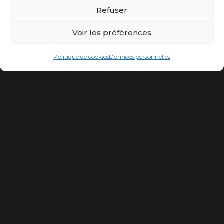
Refuser
Voir les préférences
Politique de cookies
Données personnelles
Du 2 au 9 Novembre, viens fêter la Tous Seins.
Pour l’occasion le piercing de Sein passe de 50 € à
40 €
&